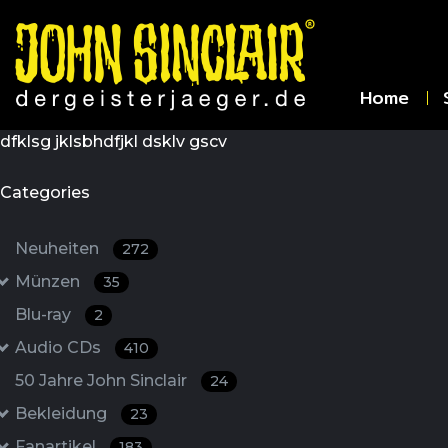
Home
dfklsg jklsbhdfjkl dsklv gscv
Categories
Neuheiten
272
Münzen
35
Blu-ray
2
Audio CDs
410
50 Jahre John Sinclair
24
Bekleidung
23
Fanartikel
183