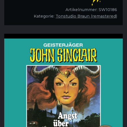
London
-
Artikelnummer:
SW10186
Folge
Kategorie:
Tonstudio Braun (remastered)
54
Menge