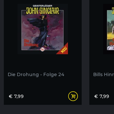
Die Drohung - Folge 24
Bills Hin
€
7,99
€
7,99