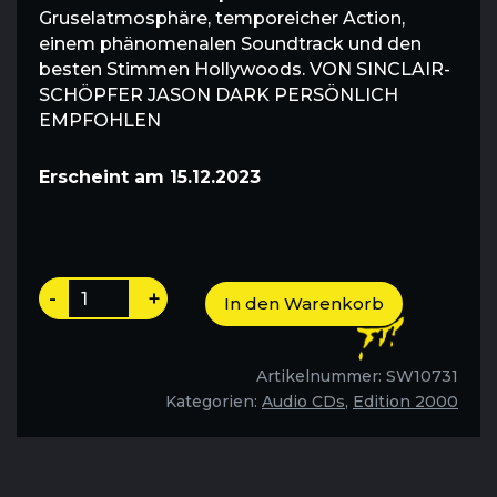
Gruselatmosphäre, temporeicher Action,
einem phänomenalen Soundtrack und den
besten Stimmen Hollywoods. VON SINCLAIR-
SCHÖPFER JASON DARK PERSÖNLICH
EMPFOHLEN
Erscheint am 15.12.2023
Der
-
+
In den Warenkorb
Doge,
sein
Henker
Artikelnummer:
SW10731
und
Kategorien:
Audio CDs
,
Edition 2000
ich
-
Folge
166