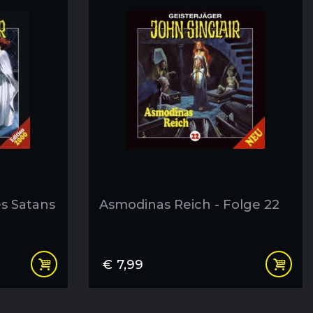
s Satans
Asmodinas Reich - Folge 22
€
7,99