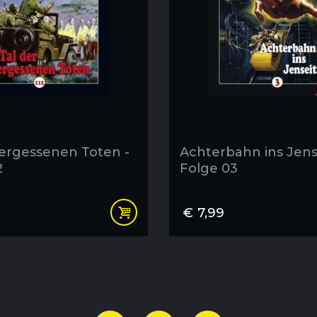
vergessenen Toten -
Achterbahn ins Jense
2
Folge 03
€
7,99