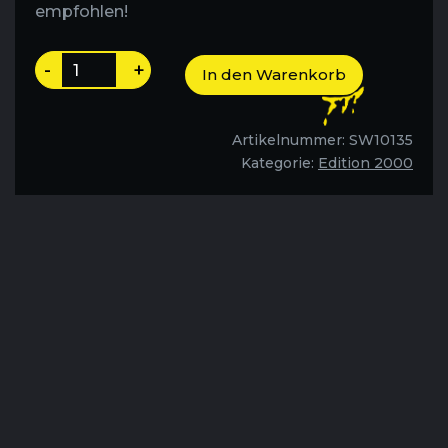
empfohlen!
Der
-
+
In den Warenkorb
lächelnde
Henker
-
Artikelnummer:
SW10135
Folge
Kategorie:
Edition 2000
77
Menge