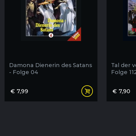
Damona Dienerin des Satans
Tal der 
- Folge 04
Folge 11
€
7,99
€
7,90