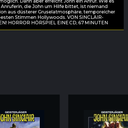
öglich. Dann aber erreicht John ein Anruf. Wie es
Anruferin, die John um Hilfe bittet, ist niemand
tion aus düsterer Gruselatmosphäre, temporeicher
besten Stimmen Hollywoods. VON SINCLAIR-
! HORROR HÖRSPIEL EINE CD, 67 MINUTEN