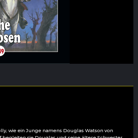
olly, wie ein Junge namens Douglas Watson von
f begleiten sie Douglas und seine ältere Schwester