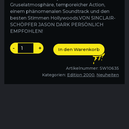
Gruselatmosphäre, temporeicher Action,
einem phänomenalen Soundtrack und den
besten Stimmen Hollywoods.VON SINCLAIR-
SCHÖPFER JASON DARK PERSÖNLICH
EMPFOHLEN!
Die
-
+
In den Warenkorb
Rache
des
Kopflosen
Artikelnummer:
SW10635
-
Kategorien:
Edition 2000
,
Neuheiten
Folge
149
Menge