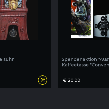
elsuhr
Spendenaktion "Aust
Kaffeetasse "Conven
2018" mit Koala Bild
€
20,00