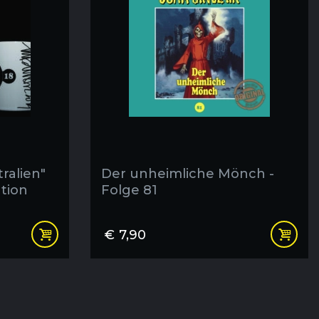
ralien"
Der unheimliche Mönch -
tion
Folge 81
 A4
€
7,90