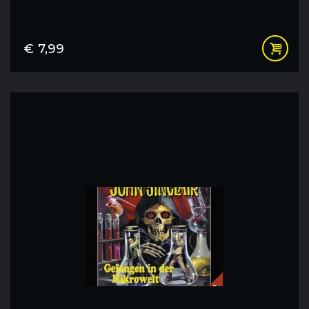
€
7,99