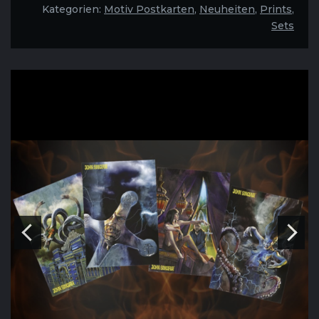
Set
Kategorien:
Motiv Postkarten
,
Neuheiten
,
Prints
,
|
Sets
4
Karten
Menge