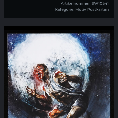
Postkarte
Artikelnummer:
SW10341
"Wenn
Kategorie:
Motiv Postkarten
der
Werwolf
heult"
Menge