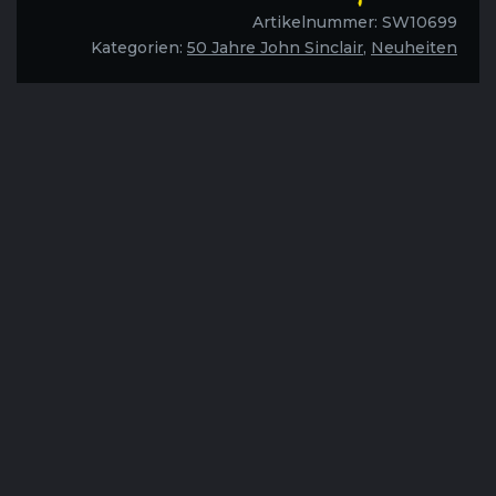
Jahre
Artikelnummer:
SW10699
John
Kategorien:
50 Jahre John Sinclair
,
Neuheiten
Sinclair
-
Motiv
3
Menge