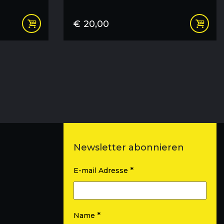
2018" mit Koala Bild A4
€
20,00
Newsletter abonnieren
*
E-mail Adresse
*
Name