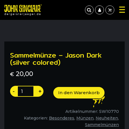
Sammelmünze – Jason Dark
(silver colored)
20,00
€
Sammelmünze
-
+
In den Warenkorb
-
Jason
Dark
Artikelnummer:
SW10770
(silver
Kategorien:
Besonderes
,
Münzen
,
Neuheiten
,
colored)
Sammelmünzen
Menge