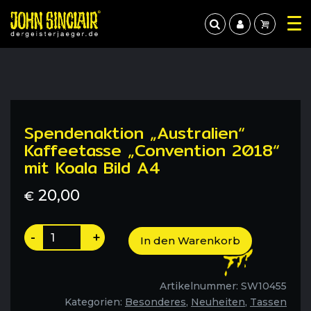
Spendenaktion „Australien“
Kaffeetasse „Convention 2018“
mit Koala Bild A4
20,00
€
Spendenaktion
-
+
In den Warenkorb
"Australien"
Kaffeetasse
"Convention
Artikelnummer:
SW10455
2018"
Kategorien:
Besonderes
,
Neuheiten
,
Tassen