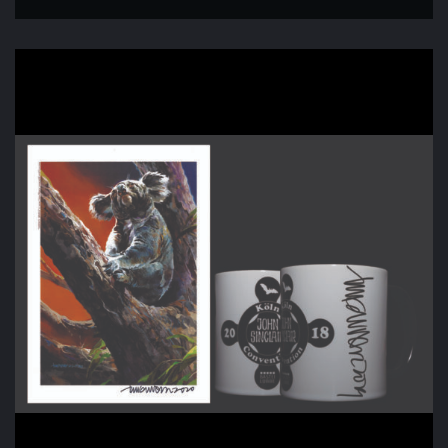
mit
Koala
Bild
A4
Menge