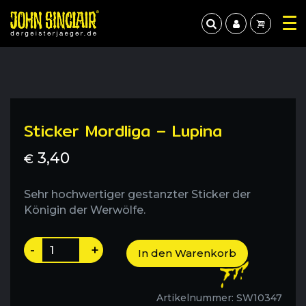
Sticker Mordliga – Lupina
3,40
€
Sehr hochwertiger gestanzter Sticker der
Königin der Werwölfe.
Sticker
-
+
In den Warenkorb
Mordliga
-
Lupina
Artikelnummer:
SW10347