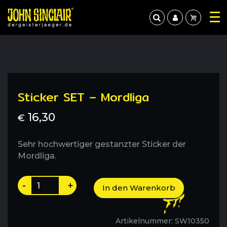
Sticker SET – Mordliga
16,30
€
Sehr hochwertiger gestanzter Sticker der
Mordliga.
Sticker
-
+
In den Warenkorb
SET
-
Mordliga
Artikelnummer:
SW10350