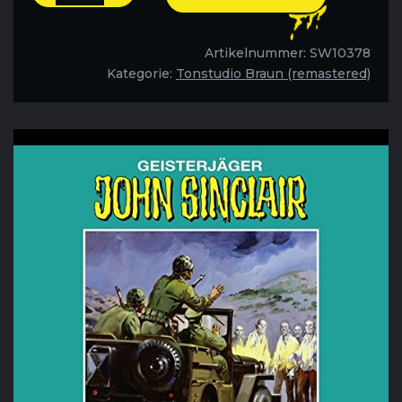
der
vergessenen
Toten
Artikelnummer:
SW10378
-
Kategorie:
Tonstudio Braun (remastered)
Folge
67
Menge