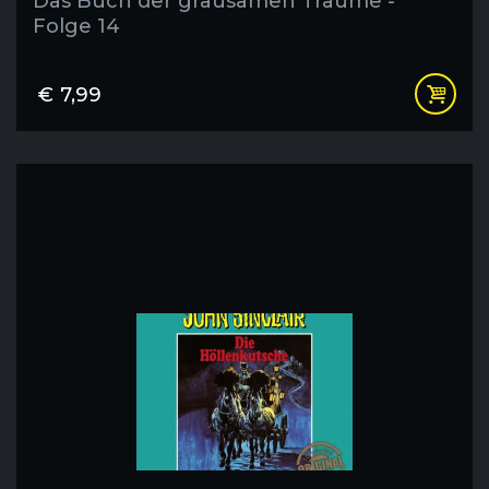
Das Buch der grausamen Träume -
Folge 14
€
7,99