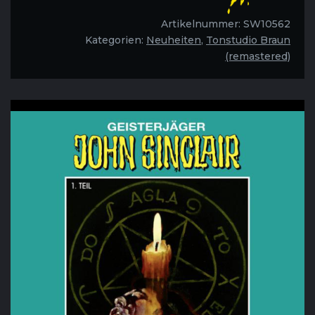
-
Folge
Artikelnummer:
SW10562
99
Kategorien:
Neuheiten
,
Tonstudio Braun
Menge
(remastered)