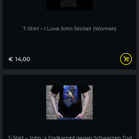
T-Shirt – I Love John Sinclair (Women)
€
14,00
T-Shirt – John´s Endkampf gegen Schwarzen Tod