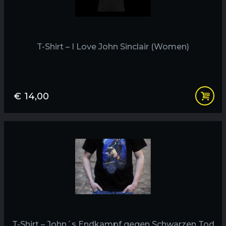
T-Shirt – I Love John Sinclair (Women)
€
14,00
T-Shirt – John´s Endkampf gegen Schwarzen Tod