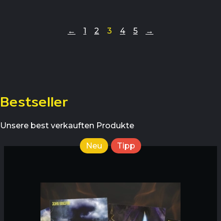
←
1
2
3
4
5
→
Bestseller
Unsere best verkauften Produkte
Neu
Tipp