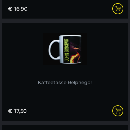
€
16,90
Kaffeetasse Belphegor
€
17,50