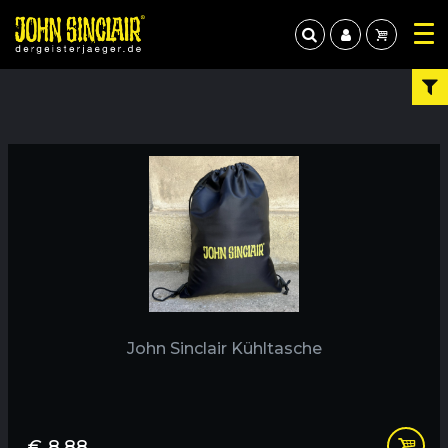
John Sinclair Kühltasche
€
8,88