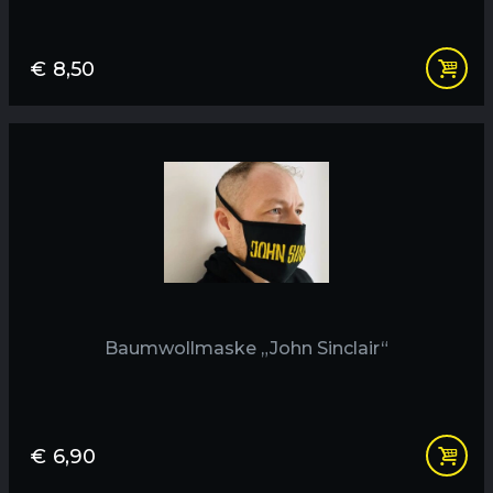
€
8,50
Baumwollmaske „John Sinclair“
€
6,90