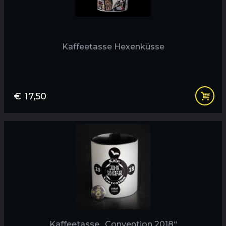
Kaffeetasse Hexenküsse
€
17,50
Kaffeetasse „Convention 2018“