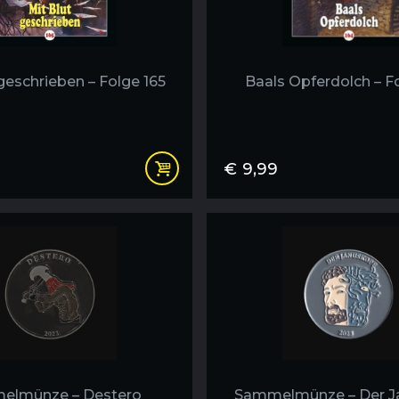
geschrieben – Folge 165
Baals Opferdolch – F
€
9,99
elmünze – Destero
Sammelmünze – Der J