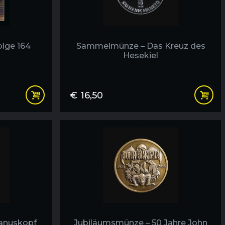
olge 164
Sammelmünze – Das Kreuz des
Hesekiel
€
16,50
anuskopf
Jubiläumsmünze – 50 Jahre John