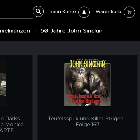
mein Konto
Warenkorb
melmünzen
50 Jahre John Sinclair
n Darks
Teufelsspuk und Killer-Strigen –
a Monica –
Folge 167
KARTE