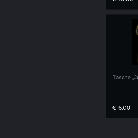
Tasche „J
€
6,00