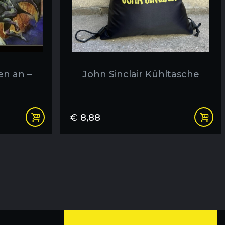
en an –
John Sinclair Kühltasche
€
8,88