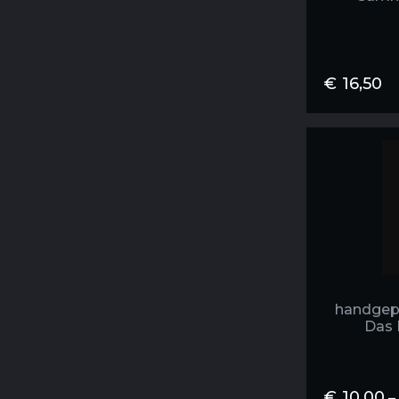
€
16,50
handgep
Das 
€
10,00
–