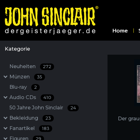
Home
Kategorie
Neuheiten
272
Münzen
35
Blu-ray
2
Audio CDs
410
50 Jahre John Sinclair
24
Bekleidung
23
Der grau
Fanartikel
183
Figuren
29