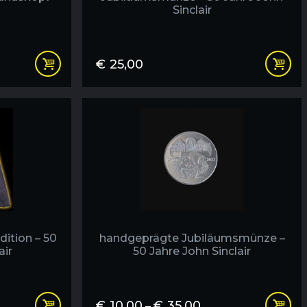
Sinclair
€
25,00
ition – 50
handgeprägte Jubiläumsmünze –
air
50 Jahre John Sinclair
€
10,00
€
35,00
Preisspanne:
–