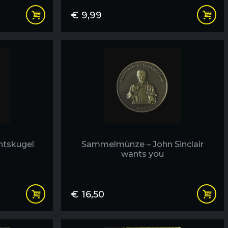
€
9,99
htskugel
Sammelmünze – John Sinclair
wants you
€
16,50