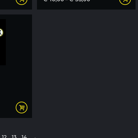
€10,00
bis
€35,00
12
13
14
→