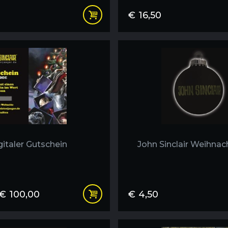
€
16,50
gitaler Gutschein
John Sinclair Weihnac
€
100,00
€
4,50
Preisspanne:
€15,00
bis