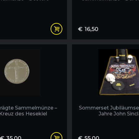
€
16,50
rägte Sammelmünze –
Sommerset Jubiläumsed
Kreuz des Hesekiel
Jahre John Sincl
€
35,00
€
55,00
Preisspanne: