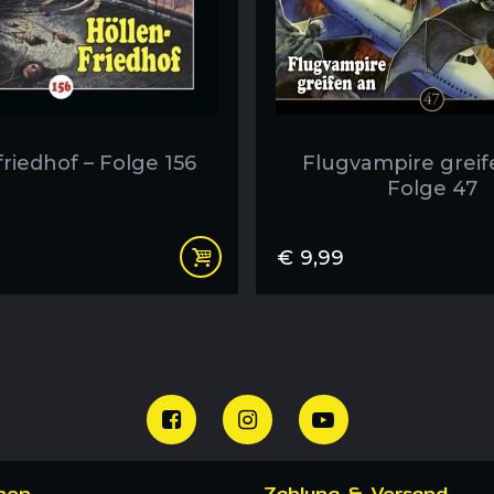
riedhof – Folge 156
Flugvampire greif
Folge 47
€
9,99
nen
Zahlung & Versand