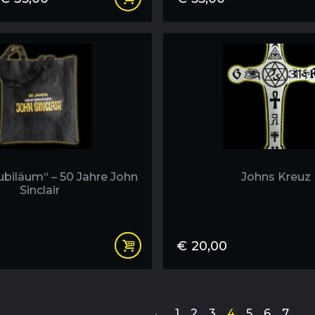
€10,00
bis
€35,00
ubiläum“ – 50 Jahre John
Johns Kreuz
Sinclair
€
20,00
←
1
2
3
4
5
6
7
…