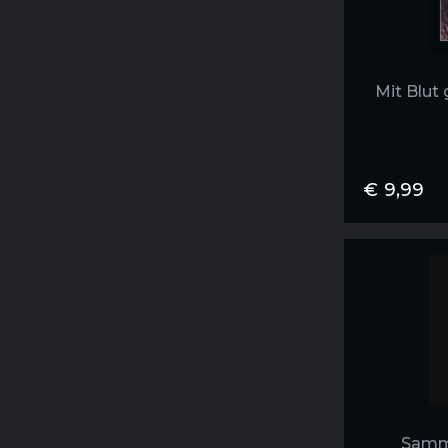
Mit Blut 
€
9,99
Samm