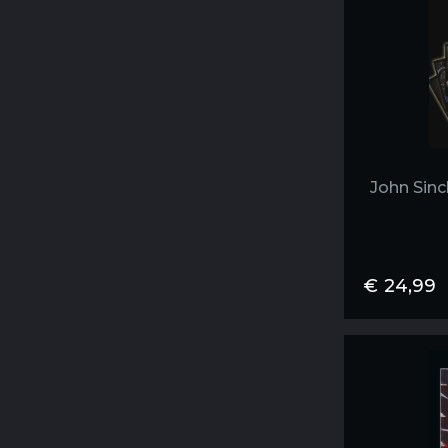
John Sinc
€
24,99