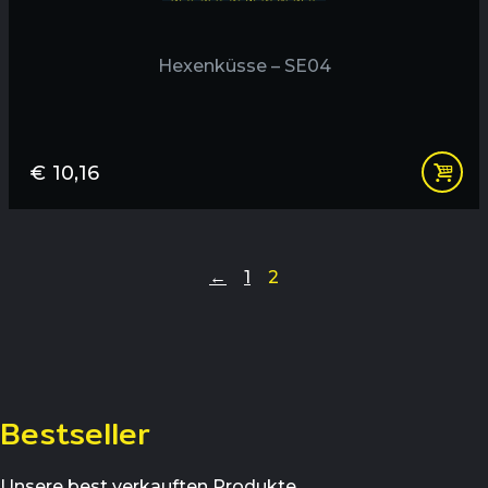
Hexenküsse – SE04
€
10,16
←
1
2
Bestseller
Unsere best verkauften Produkte