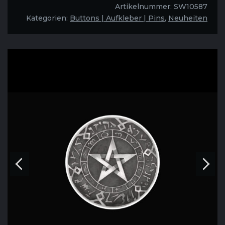
Professor
Artikelnummer:
SW10587
Zamorra
Kategorien:
Buttons | Aufkleber | Pins
,
Neuheiten
"Merlins
Stern"
Menge