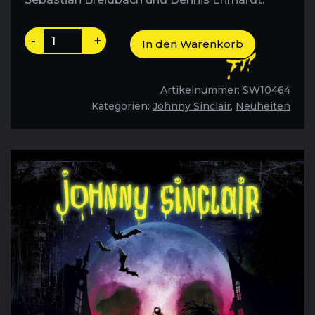
Johnny
-
+
In den Warenkorb
Sinclair-
Beruf:
Geisterjäger
Artikelnummer:
SW10464
-
Kategorien:
Johnny Sinclair
,
Neuheiten
Folge
2
Menge