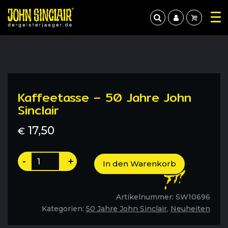
Kaffeetasse – 50 Jahre John
Sinclair
17,50
€
Kaffeetasse
-
+
In den Warenkorb
-
50
Jahre
Artikelnummer:
SW10696
John
Kategorien:
50 Jahre John Sinclair
,
Neuheiten
Sinclair
Menge