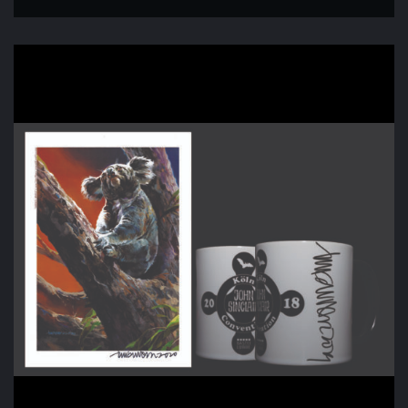
mit
Koala
Bild
A4
Menge