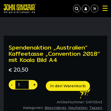
Spendenaktion „Australien“
Kaffeetasse „Convention 2018“
mit Koala Bild A4
20,50
€
Spendenaktion
-
+
In den Warenkorb
"Australien"
Kaffeetasse
"Convention
Artikelnummer:
SW10543
2018"
Kategorien:
Besonderes
,
Neuheiten
,
Tassen