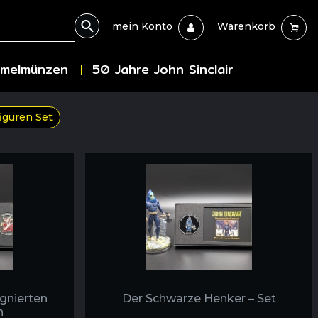
mein Konto
Warenkorb
melmünzen
50 Jahre John Sinclair
iguren Set
ignierten
Der Schwarze Henker – Set
n