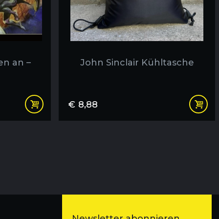
en an –
John Sinclair Kühltasche
€
8,88
Newsletter abonnieren