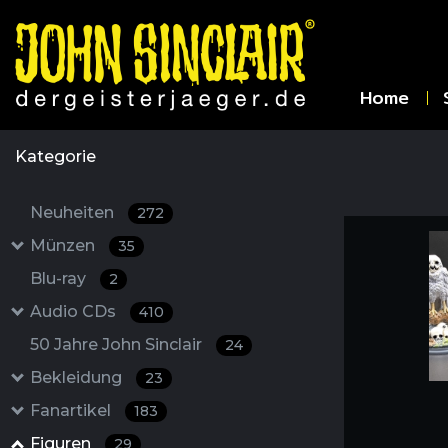
Home
Kategorie
Neuheiten
272
Münzen
35
Blu-ray
2
Audio CDs
410
50 Jahre John Sinclair
24
Bekleidung
23
Fanartikel
183
Figuren
29