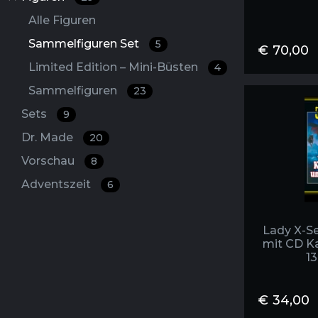
Alle Figuren
Sammelfiguren Set
5
€
70,00
Limited Edition – Mini-Büsten
4
Sammelfiguren
23
Sets
9
Dr. Made
20
Vorschau
8
Adventszeit
6
Lady X-Se
mit CD K
13
€
34,00