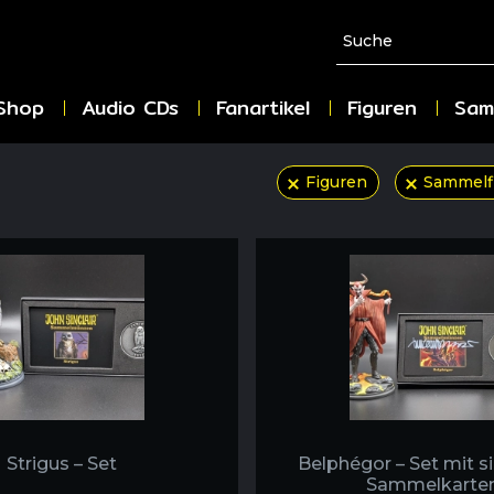
Shop
Audio CDs
Fanartikel
Figuren
Sam
Figuren
Sammelf
Strigus – Set
Belphégor – Set mit s
Sammelkarte