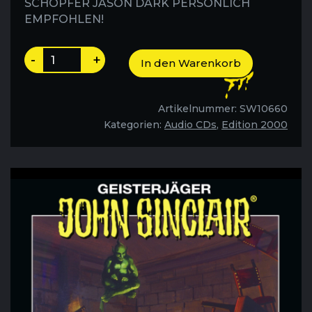
SCHÖPFER JASON DARK PERSÖNLICH
EMPFOHLEN!
Ich
-
+
In den Warenkorb
und
der
Poltergeist
Artikelnummer:
SW10660
-
Kategorien:
Audio CDs
,
Edition 2000
Folge
154
Menge