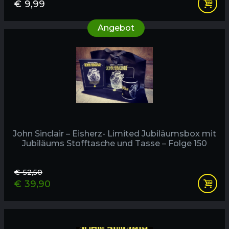
€
9,99
Produkt
Angebot
im
Angebot
John Sinclair – Eisherz- Limited Jubiläumsbox mit
Jubiläums Stofftasche und Tasse – Folge 150
€
52,50
€
39,90
Ursprünglicher
Aktueller
Preis
Preis
war:
ist:
€52,50
€39,90.