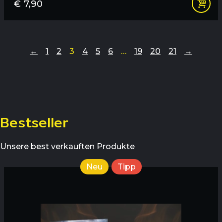
€
7,90
←
1
2
3
4
5
6
…
19
20
21
→
Bestseller
Unsere best verkauften Produkte
Neu
Tipp