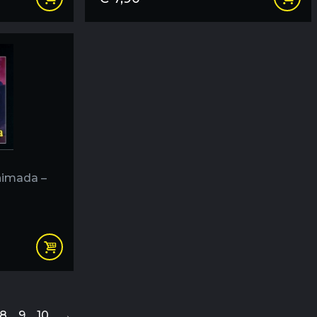
himada –
8
9
10
→