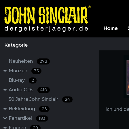
Home
Kategorie
Neuheiten
272
Münzen
35
Blu-ray
2
Audio CDs
410
50 Jahre John Sinclair
24
Bekleidung
23
Ich und de
Fanartikel
183
Figuren
29