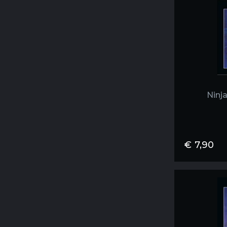
Ninj
€
7,90