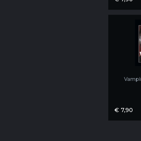
Vampir
€
7,90