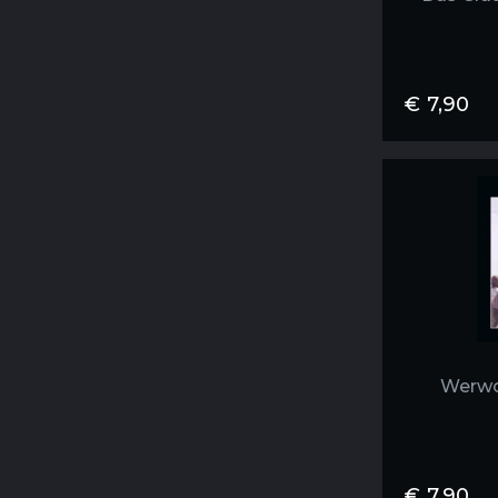
€
7,90
Werwo
€
7,90