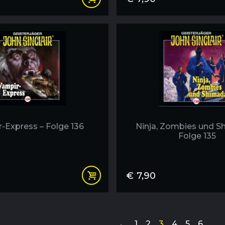
-Express – Folge 136
Ninja, Zombies und S
Folge 135
€
7,90
←
1
2
3
4
5
6
…