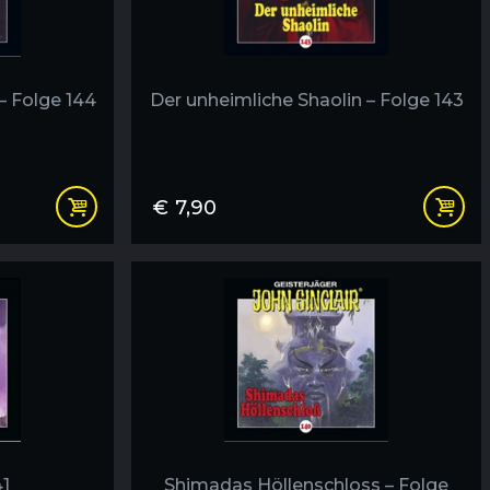
– Folge 144
Der unheimliche Shaolin – Folge 143
€
7,90
41
Shimadas Höllenschloss – Folge