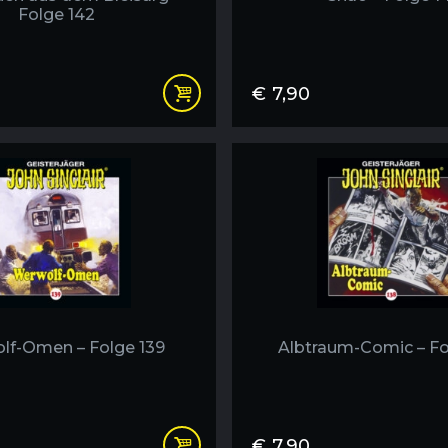
Folge 142
€
7,90
lf-Omen – Folge 139
Albtraum-Comic – Fo
€
7,90