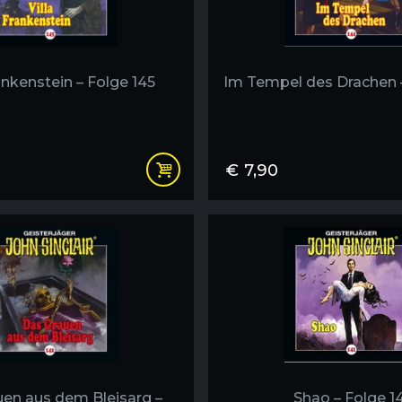
rankenstein – Folge 145
Im Tempel des Drachen 
€
7,90
en aus dem Bleisarg –
Shao – Folge 1