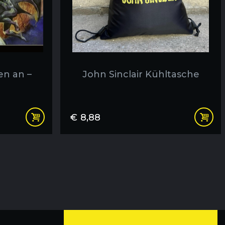
en an –
John Sinclair Kühltasche
€
8,88