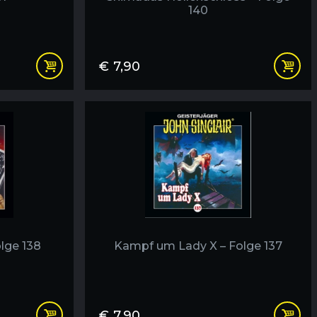
140
€
7,90
lge 138
Kampf um Lady X – Folge 137
€
7,90