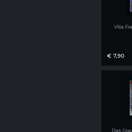
Villa F
€
7,90
Das Grau